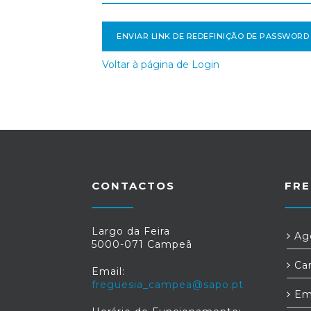
ENVIAR LINK DE REDEFINIÇÃO DE PASSWORD
Voltar à página de Login
CONTACTOS
FRE
Largo da Feira
Age
5000-071 Campeã
Car
Email:
freguesia_campea@sapo.pt
Em