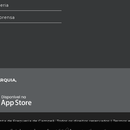
eria
prensa
RQUIA,
ta de Freguesia de Campeã. Todos os direitos reservados |
Termos e