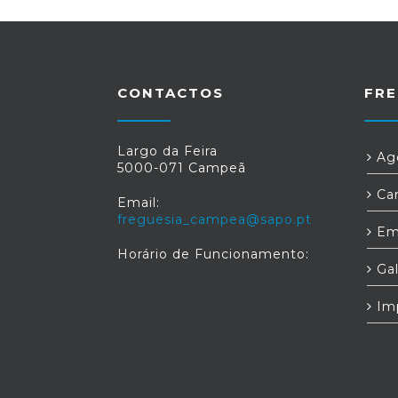
CONTACTOS
FRE
Largo da Feira
Age
5000-071 Campeã
Car
Email:
freguesia_campea@sapo.pt
Em
Horário de Funcionamento:
Gal
Im