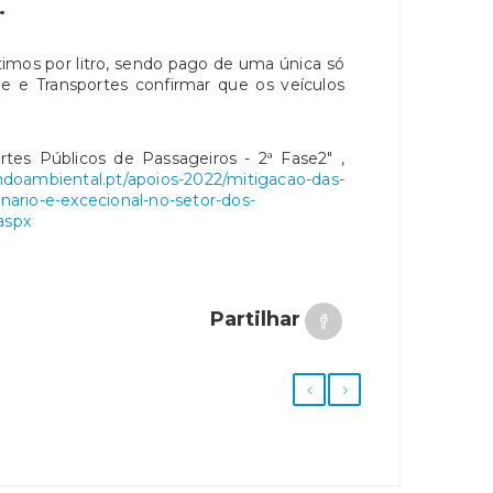
.
imos por litro, sendo pago de uma única só
de e Transportes confirmar que os veículos
rtes Públicos de Passageiros - 2ª Fase2" ,
ndoambiental.pt/apoios-2022/mitigacao-das-
inario-e-excecional-no-setor-dos-
aspx
Partilhar