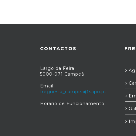
CONTACTOS
FRE
Largo da Feira
Age
5000-071 Campeã
Car
Email:
freguesia_campea@sapo.pt
Em
Horário de Funcionamento:
Gal
Im