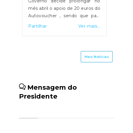
olongar no
No âmbito da defesa da floresta
 20 euros do
contra incêndios, no passado dia
do que para
22 de março foram identificadas
apoio basta
cerca de 1001 freguesias
Ver mais...
Partilhar
Ver mais...
tamente à
prioritárias para a fiscalização da
Aucher. O
gestão de combustível florestal.
a-se de um
Segundo Patrícia Gaspar,
 Estado, que
Secretária de Estado da
Mais Notícias
2021 com o
Administração Interna, e João
os, e que no
Paulo Catarino, Secretário de
ou para os
Estado da Conservação da
sendo que o
Natureza, das Florestas e do
Mensagem do
é auxiliar o
Ordenamento do Território, este
Presidente
 de preços
despacho não isenta os agentes
das últimas
fiscalizadores de garantir a
 aderir é
avaliação do cumprimento de
screver na
todas as regras impostas por lei
, selecionar
nas restantes freguesias, apenas