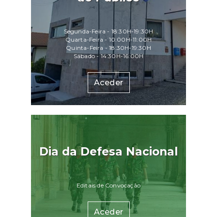
reembolso",
el em:
heiro/impostos/noticias/autovoucher-
Segunda-Feira - 18:30H-19:30H
s-
Quarta-Feira - 10:00H-11:00H
Quinta-Feira - 18:30H-19:30H
Sábado - 14:30H-16:00H
Aceder
Dia da Defesa Nacional
Editais de Convocação
Aceder