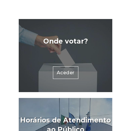
"Consumidor"
realça uma lista de prioridades
encher todos
que tem como objetivo uma
. De seguida
maior eficiência de utilização
mpra numa
dos recursos humanos e
el, e tenha
técnicos disponíveis para esta
 pagamento
fiscalização.A lista de freguesias
Onde votar?
 de ser
tidas com prioritárias pode ser
ealizado com
consultada aqui.
associado à
nserida na
Aceder
ntrário não
O reembolso
s dias úteis
e disponível
ço, mas com
to por parte
30 de junho.
Horários de Atendimento
cher: como
ao Público