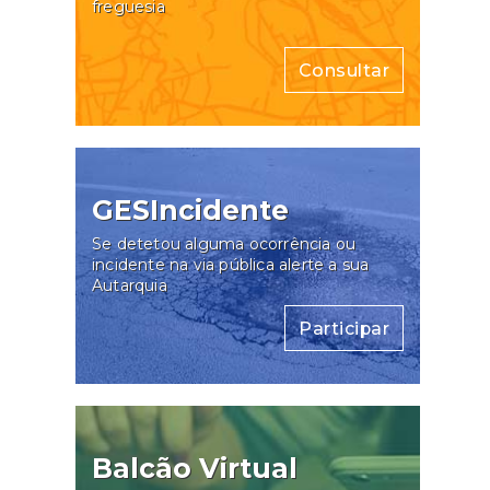
freguesia
Consultar
GESIncidente
Se detetou alguma ocorrência ou
incidente na via pública alerte a sua
Autarquia
Participar
Balcão Virtual