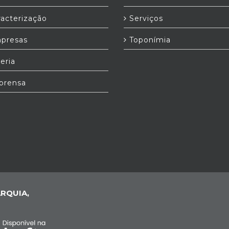
acterização
Serviços
presas
Toponímia
eria
prensa
RQUIA,