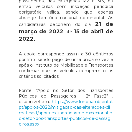
passageiros, das categorias M2 e M3, ou
então veículos com inspeção periódica
obrigatória válida, sendo que apenas
abrange território nacional continental. As
21 de
candidaturas decorrem do dia
março de 2022
15 de abril de
até
2022.
A apoio corresponde assim a 30 cêntimos
por litro, sendo pago de uma única só vez e
após o Instituto de Mobilidade e Transportes
confirmar que os veículos cumprem o os
critérios solicitados.
Fonte: "Apoio no Setor dos Transportes
Públicos de Passageiros - 2ª Fase2" ,
disponível em:
https://www.fundoambiental.
pt/apoios-2022/mitigacao-das-alteracoes-cli
maticas1/apoio-extraordinario-e-excecional-n
o-setor-dos-transportes-publicos-de-passag
eiros.aspx